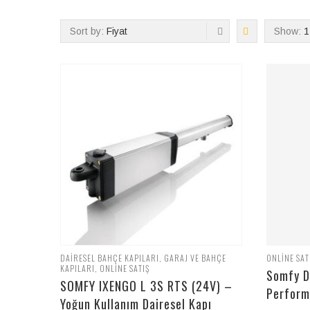
Sort by:
Fiyat
Show:
1
DAIRESEL BAHÇE KAPILARI
,
GARAJ VE BAHÇE
ONLINE SAT
KAPILARI
,
ONLINE SATIŞ
Somfy D
SOMFY IXENGO L 3S RTS (24V) –
Perform
Yoğun Kullanım Dairesel Kapı