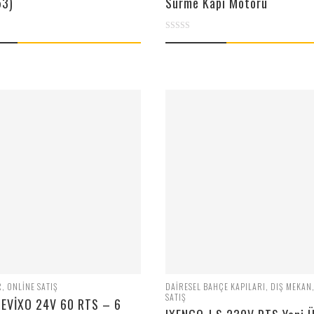
53)
Sürme Kapı Motoru
0
out
of
5
R
,
ONLINE SATIŞ
DAIRESEL BAHÇE KAPILARI
,
DIŞ MEKAN
SATIŞ
EVİXO 24V 60 RTS – 6