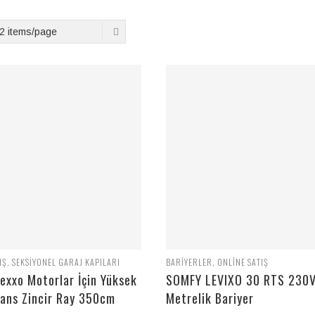
2 items/page
IŞ
,
SEKSIYONEL GARAJ KAPILARI
BARIYERLER
,
ONLINE SATIŞ
exxo Motorlar İçin Yüksek
SOMFY LEVIXO 30 RTS 230V
ans Zincir Ray 350cm
Metrelik Bariyer