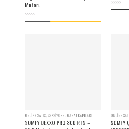
Motoru
0
out
0
of
out
5
of
5
ONLINE SATIŞ
,
SEKSIYONEL GARAJ KAPILARI
ONLINE SAT
SOMFY DEXXO PRO 800 RTS –
SOMFY Ç