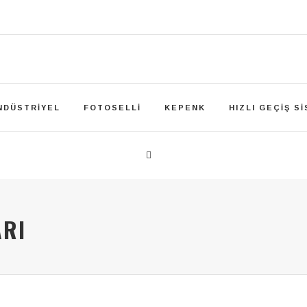
NDÜSTRIYEL
FOTOSELLI
KEPENK
HIZLI GEÇIŞ S
ARI