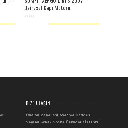
Ürün –
SOMFY IXENGO L RTS 230V –
Dairesel Kapı Motoru
0
out
of
5
BIZE ULAŞIN
me
Ünalan Mahallesi Ayazma Caddesi
Seyran Sokak No:3/A Üsküdar / İstanbul