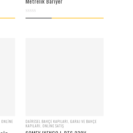
Metrelik Bariyer
0
out
of
5
,
ONLINE
DAIRESEL BAHÇE KAPILARI
,
GARAJ VE BAHÇE
KAPILARI
,
ONLINE SATIŞ