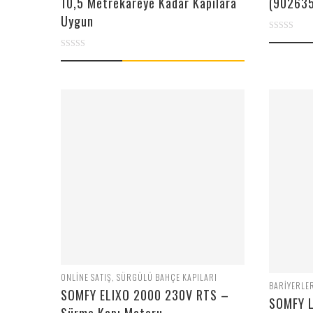
10,5 Metrekareye Kadar Kapılara
(90263
Uygun
0
0
out
out
of
of
5
5
ONLINE SATIŞ
,
SÜRGÜLÜ BAHÇE KAPILARI
BARIYERLE
SOMFY ELIXO 2000 230V RTS –
SOMFY L
Sürme Kapı Motoru