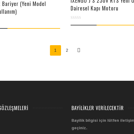
IXENGO J S 230V RTS Yeni 
 Bariyer (Yeni Model
Dairesel Kapı Motoru
ullanım)
0
out
of
5
1
2
SÖZLEŞMELERI
BAYILIKLER VERILECEKTIR
Bayilik bilgisi için lütfen iletişi
geçiniz.