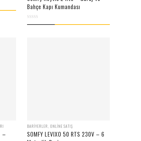
Bahçe Kapı Kumandası
0
out
of
5
RI
BARIYERLER
,
ONLINE SATIŞ
S –
SOMFY LEVIXO 50 RTS 230V – 6