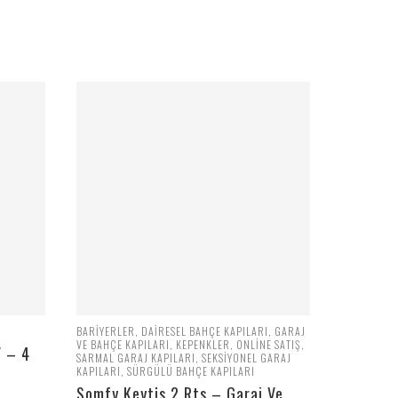
BARIYERLER
,
DAIRESEL BAHÇE KAPILARI
,
GARAJ
VE BAHÇE KAPILARI
,
KEPENKLER
,
ONLINE SATIŞ
,
 – 4
SARMAL GARAJ KAPILARI
,
SEKSIYONEL GARAJ
KAPILARI
,
SÜRGÜLÜ BAHÇE KAPILARI
Somfy Keytis 2 Rts – Garaj Ve