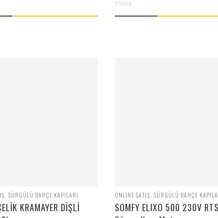
0
out
of
5
IŞ
,
SÜRGÜLÜ BAHÇE KAPILARI
ONLINE SATIŞ
,
SÜRGÜLÜ BAHÇE KAPILA
ELİK KRAMAYER DİŞLİ
SOMFY ELIXO 500 230V RT