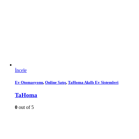
İncele
Ev Otomasyonu
,
Online Satış
,
TaHoma Akıllı Ev Sistemleri
TaHoma
0
out of 5