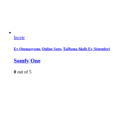
İncele
Ev Otomasyonu
,
Online Satış
,
TaHoma Akıllı Ev Sistemleri
Somfy One
0
out of 5