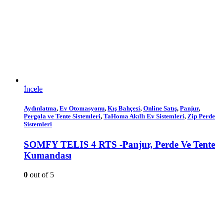
İncele
Aydınlatma
,
Ev Otomasyonu
,
Kış Bahçesi
,
Online Satış
,
Panjur
,
Pergola ve Tente Sistemleri
,
TaHoma Akıllı Ev Sistemleri
,
Zip Perde
Sistemleri
SOMFY TELIS 4 RTS -Panjur, Perde Ve Tente
Kumandası
0
out of 5