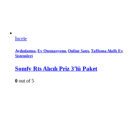
İncele
Aydınlatma
,
Ev Otomasyonu
,
Online Satış
,
TaHoma Akıllı Ev
Sistemleri
Somfy Rts Alıcılı Priz 3’lü Paket
0
out of 5