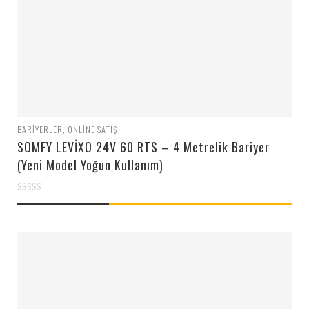
BARIYERLER
,
ONLINE SATIŞ
SOMFY LEVİXO 24V 60 RTS – 4 Metrelik Bariyer
(Yeni Model Yoğun Kullanım)
0
out
of
5