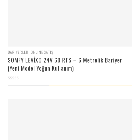
BARIYERLER
,
ONLINE SATIŞ
SOMFY LEVİXO 24V 60 RTS – 6 Metrelik Bariyer
(Yeni Model Yoğun Kullanım)
0
out
of
5