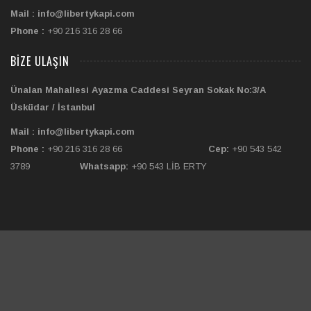
Mail : info@libertykapi.com
Phone :
+90 216 316 28 66
BIZE ULAŞIN
Ünalan Mahallesi Ayazma Caddesi Seyran Sokak No:3/A
Üsküdar / İstanbul
Mail : info@libertykapi.com
Phone :
+90 216 316 28 66
Cep:
+90 543 542
3789
Whatsapp:
+90 543 LİB ERTY