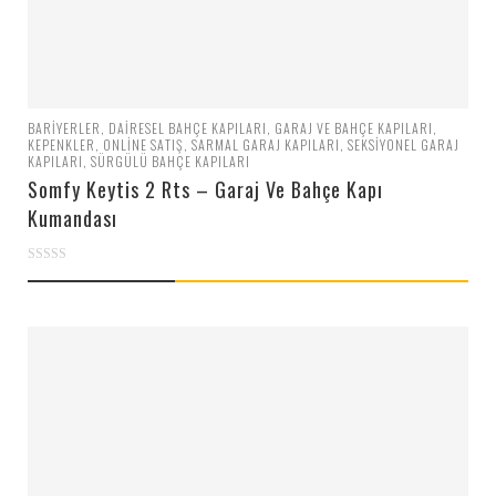
BARIYERLER
,
DAIRESEL BAHÇE KAPILARI
,
GARAJ VE BAHÇE KAPILARI
,
KEPENKLER
,
ONLINE SATIŞ
,
SARMAL GARAJ KAPILARI
,
SEKSIYONEL GARAJ
KAPILARI
,
SÜRGÜLÜ BAHÇE KAPILARI
Somfy Keytis 2 Rts – Garaj Ve Bahçe Kapı
Kumandası
0
out
of
5