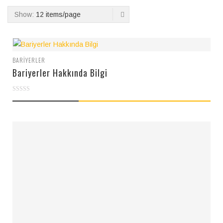
Show:
12 items/page
BARIYERLER
Bariyerler Hakkında Bilgi
0
out
of
5