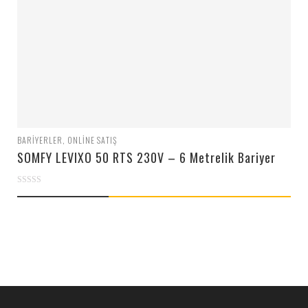
BARIYERLER
,
ONLINE SATIŞ
SOMFY LEVIXO 50 RTS 230V – 6 Metrelik Bariyer
0
out
of
5