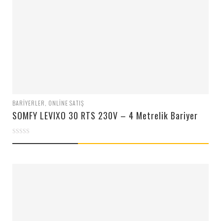
BARIYERLER
,
ONLINE SATIŞ
SOMFY LEVIXO 30 RTS 230V – 4 Metrelik Bariyer
0
out
of
5