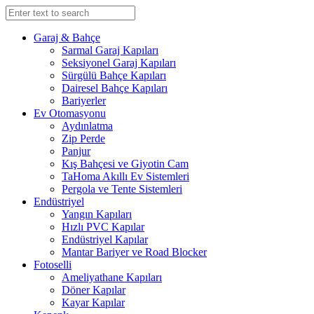
Garaj & Bahçe
Sarmal Garaj Kapıları
Seksiyonel Garaj Kapıları
Sürgülü Bahçe Kapıları
Dairesel Bahçe Kapıları
Bariyerler
Ev Otomasyonu
Aydınlatma
Zip Perde
Panjur
Kış Bahçesi ve Giyotin Cam
TaHoma Akıllı Ev Sistemleri
Pergola ve Tente Sistemleri
Endüstriyel
Yangın Kapıları
Hızlı PVC Kapılar
Endüstriyel Kapılar
Mantar Bariyer ve Road Blocker
Fotoselli
Ameliyathane Kapıları
Döner Kapılar
Kayar Kapılar