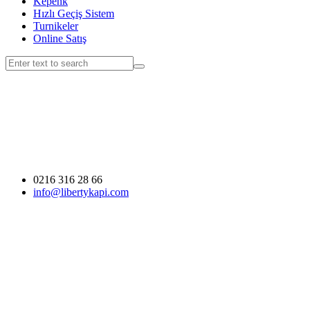
Kepenk
Hızlı Geçiş Sistem
Turnikeler
Online Satış
0216 316 28 66
info@libertykapi.com