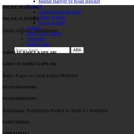
Mantar Bariyer ve Road Blocker
Fotoselli
ONLINE ALIŞVERİŞ
Ameliyathane Kapıları
Döner Kapılar
ONLINE ALIŞVERİŞ
Kayar Kapılar
Kepenk
Online alışveriş yapabilirsiniz.
Hızlı Geçiş Sistem
Turnikeler
Online Satış
ARA
GARAJ VE BAHÇE KAPILARI
GARAJ VE BAHÇE KAPILARI
Bahçe Kapısı ve Garaj Kapısı Modelleri
EV OTOMASYONU
EV OTOMASYONU
Aydınlatma, Projeksiyon Perdesi ve Akıllı Ev Sistemleri
ENDÜSTRİYEL
ENDÜSTRİYEL