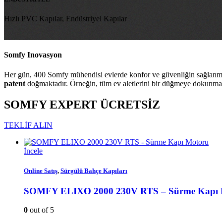
Hızlı PVC Kapılar, Endüstriyel Kapılar
Somfy Inovasyon
Her gün, 400 Somfy mühendisi evlerde konfor ve güvenliğin sağlanmasın
patent
doğmaktadır. Örneğin, tüm ev aletlerini bir düğmeye dokunm
SOMFY EXPERT ÜCRETSİZ
TEKLİF ALIN
İncele
Online Satış
,
Sürgülü Bahçe Kapıları
SOMFY ELIXO 2000 230V RTS – Sürme Kapı 
0
out of 5