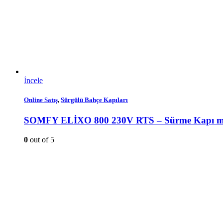
İncele
Online Satış
,
Sürgülü Bahçe Kapıları
SOMFY ELİXO 800 230V RTS – Sürme Kapı m
0
out of 5