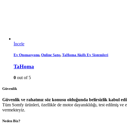
İncele
Ev Otomasyonu
,
Online Satış
,
TaHoma Akıllı Ev Sistemleri
TaHoma
0
out of 5
Güvenlik
Güvenlik ve rahatınız söz konusu olduğunda belirsizlik kabul edi
Tüm Somfy ürünleri, özellikle de motor dayanıklılığı, test edilmiş ve en
vermekteyiz.
Neden Biz?