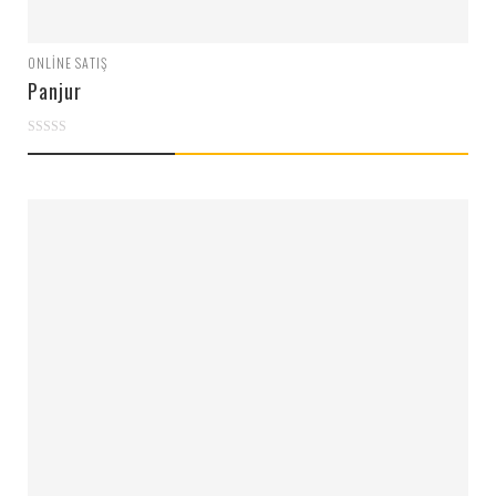
ONLINE SATIŞ
Panjur
0
out
of
5