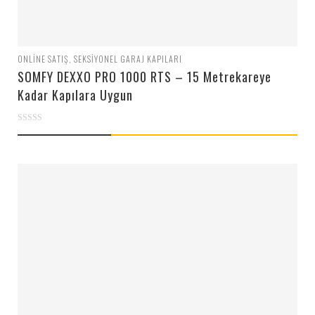
ONLINE SATIŞ
,
SEKSIYONEL GARAJ KAPILARI
SOMFY DEXXO PRO 1000 RTS – 15 Metrekareye
Kadar Kapılara Uygun
0
out
of
5