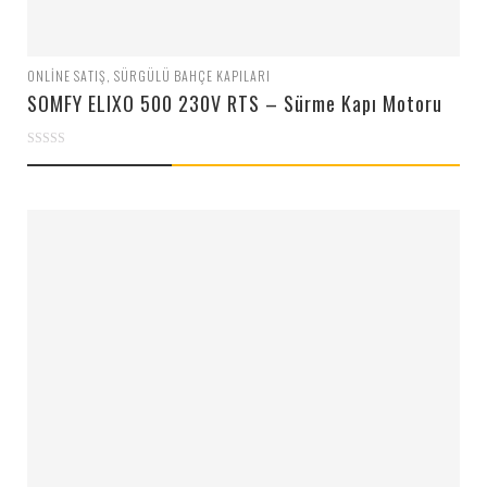
ONLINE SATIŞ
,
SÜRGÜLÜ BAHÇE KAPILARI
SOMFY ELIXO 500 230V RTS – Sürme Kapı Motoru
0
out
of
5