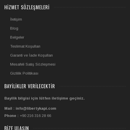
HIZMET SÖZLEŞMELERI
İletişim
Blog
Belgeler
Teslimat Koşulları
Garanti ve İade Koşulları
Mesafeli Satış Sözleşmesi
Gizlilik Politikası
BAYILIKLER VERILECEKTIR
Bayilik bilgisi için lütfen iletişime geçiniz.
Mail : info@libertykapi.com
Phone :
+90 216 316 28 66
BIZE ULAŞIN