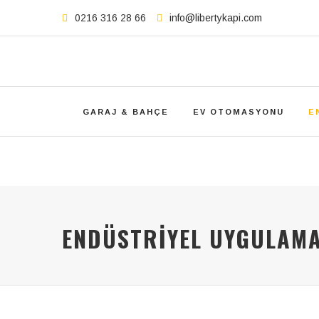
0216 316 28 66
info@libertykapi.com
GARAJ & BAHÇE
EV OTOMASYONU
E
ENDÜSTRIYEL UYGULAM