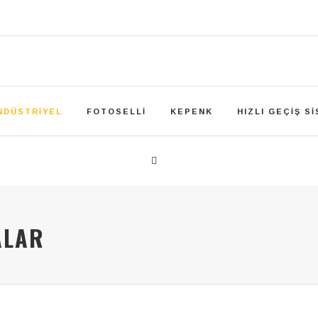
NDÜSTRIYEL
FOTOSELLI
KEPENK
HIZLI GEÇIŞ S
ALAR