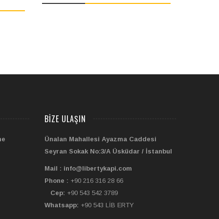
0
out
of
5
BIZE ULAŞIN
me
Ünalan Mahallesi Ayazma Caddesi
Seyran Sokak No:3/A Üsküdar / İstanbul
Mail : info@libertykapi.com
Phone :
+90 216 316 28 66
Cep:
+90 543 542 3789
Whatsapp:
+90 543 LİB ERTY