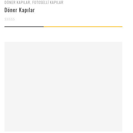
DÖNER KAPILAR
,
FOTOSELLI KAPILAR
Döner Kapılar
0
out
of
5