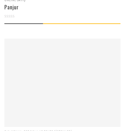
Panjur
0
out
of
5