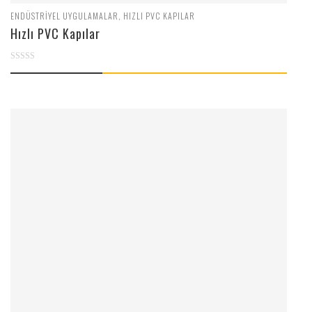
ENDÜSTRIYEL UYGULAMALAR
,
HIZLI PVC KAPILAR
Hızlı PVC Kapılar
0
out
of
5