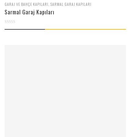
GARAJ VE BAHÇE KAPILARI
,
SARMAL GARAJ KAPILARI
Sarmal Garaj Kapıları
0
out
of
5