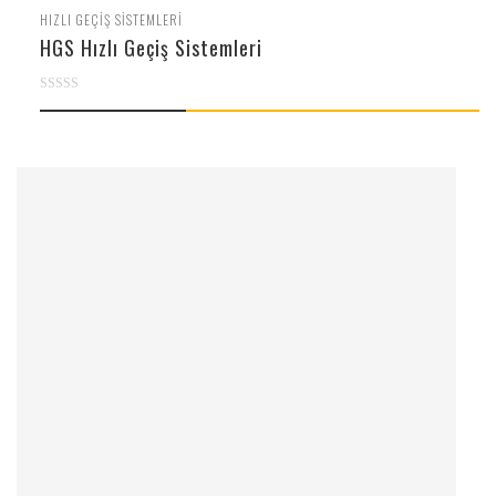
HIZLI GEÇIŞ SISTEMLERI
HGS Hızlı Geçiş Sistemleri
0
out
of
5