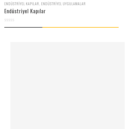
ENDÜSTRIYEL KAPILAR
,
ENDÜSTRIYEL UYGULAMALAR
Endüstriyel Kapılar
0
out
of
5