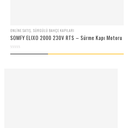
ONLINE SATIŞ
,
SÜRGÜLÜ BAHÇE KAPILARI
SOMFY ELIXO 2000 230V RTS – Sürme Kapı Motoru
0
out
of
5