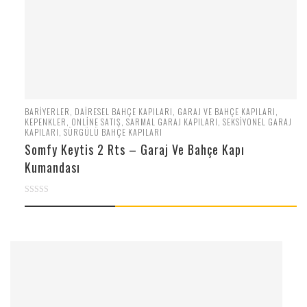
BARIYERLER
,
DAIRESEL BAHÇE KAPILARI
,
GARAJ VE BAHÇE KAPILARI
,
KEPENKLER
,
ONLINE SATIŞ
,
SARMAL GARAJ KAPILARI
,
SEKSIYONEL GARAJ
KAPILARI
,
SÜRGÜLÜ BAHÇE KAPILARI
Somfy Keytis 2 Rts – Garaj Ve Bahçe Kapı
Kumandası
0
out
of
5