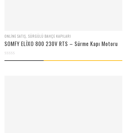
ONLINE SATIŞ
,
SÜRGÜLÜ BAHÇE KAPILARI
SOMFY ELİXO 800 230V RTS – Sürme Kapı Motoru
0
out
of
5