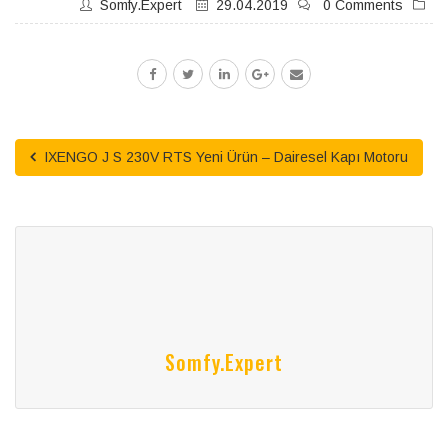
Somfy.expert
29.04.2019
0 Comments
IXENGO J S 230V RTS Yeni Ürün – Dairesel Kapı Motoru
Somfy.expert