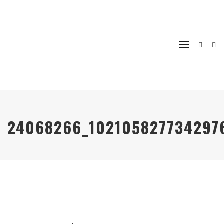
24068266_102105827734297