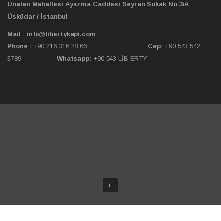
Ünalan Mahallesi Ayazma Caddesi Seyran Sokak No:3/A
Üsküdar / İstanbul
Mail : info@libertykapi.com
Phone :
+90 216 316 28 66
Cep:
+90 543 542
3789
Whatsapp:
+90 543 LİB ERTY