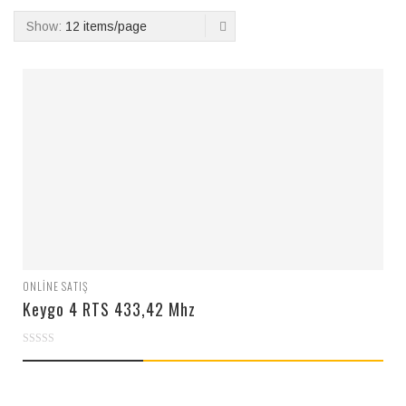
Show:
12 items/page
ONLINE SATIŞ
Keygo 4 RTS 433,42 Mhz
0
out