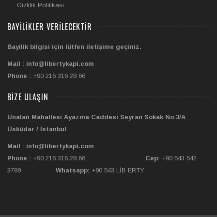
Gizlilik Politikası
BAYILIKLER VERILECEKTIR
Bayilik bilgisi için lütfen iletişime geçiniz.
Mail : info@libertykapi.com
Phone :
+90 216 316 28 66
BIZE ULAŞIN
Ünalan Mahallesi Ayazma Caddesi Seyran Sokak No:3/A
Üsküdar / İstanbul
Mail : info@libertykapi.com
Phone :
+90 216 316 28 66
Cep:
+90 543 542
3789
Whatsapp:
+90 543 LİB ERTY