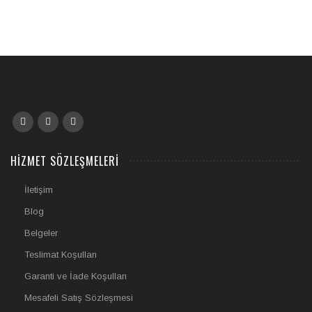
of
5
HIZMET SÖZLEŞMELERI
İletişim
Blog
Belgeler
Teslimat Koşulları
Garanti ve İade Koşulları
Mesafeli Satış Sözleşmesi