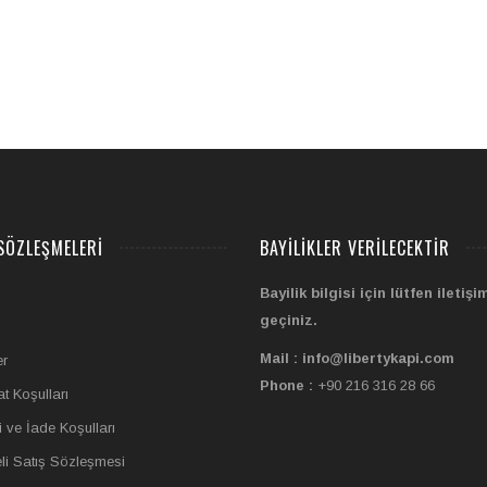
SÖZLEŞMELERI
BAYILIKLER VERILECEKTIR
Bayilik bilgisi için lütfen iletişi
geçiniz.
Mail : info@libertykapi.com
er
Phone :
+90 216 316 28 66
t Koşulları
i ve İade Koşulları
li Satış Sözleşmesi