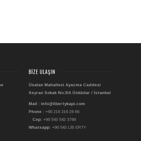
BIZE ULAŞIN
me
Ünalan Mahallesi Ayazma Caddesi
Seyran Sokak No:3/A Üsküdar / İstanbul
Mail : info@libertykapi.com
Phone :
+90 216 316 28 66
Cep:
+90 543 542 3789
Whatsapp:
+90 543 LİB ERTY