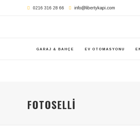
0216 316 28 66
info@libertykapi.com
GARAJ & BAHÇE
EV OTOMASYONU
E
FOTOSELLI