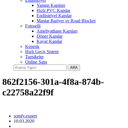
Endüstriyel
Yangın Kapıları
Hızlı PVC Kapılar
Endüstriyel Kapılar
Mantar Bariyer ve Road Blocker
Fotoselli
Ameliyathane Kapıları
Döner Kapılar
Kayar Kapılar
Kepenk
Hızlı Geçiş Sistem
Turnikeler
Online Satış
ARA
862f2156-301a-4f8a-874b-
c22758a22f9f
somfy.expert
10.03.2020