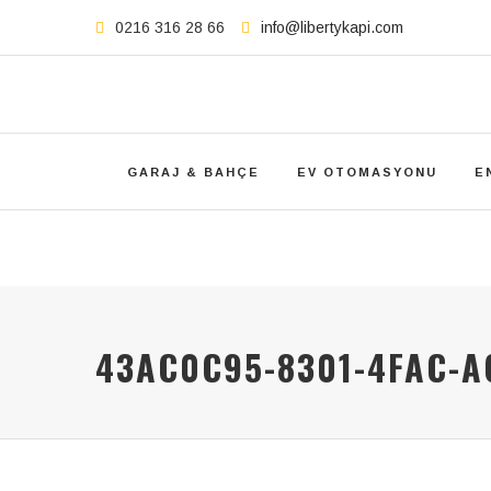
0216 316 28 66
info@libertykapi.com
GARAJ & BAHÇE
EV OTOMASYONU
E
43AC0C95-8301-4FAC-A