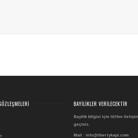
SÖZLEŞMELERI
BAYILIKLER VERILECEKTIR
Bayilik bilgisi için lütfen iletişi
geçiniz.
Mail : info@libertykapi.com
er