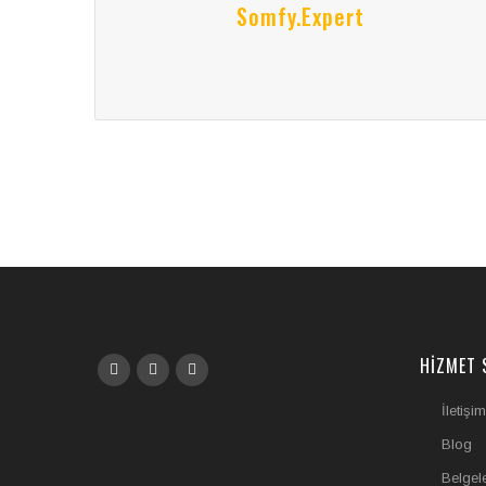
Somfy.expert
HIZMET 
İletişim
Blog
Belgel