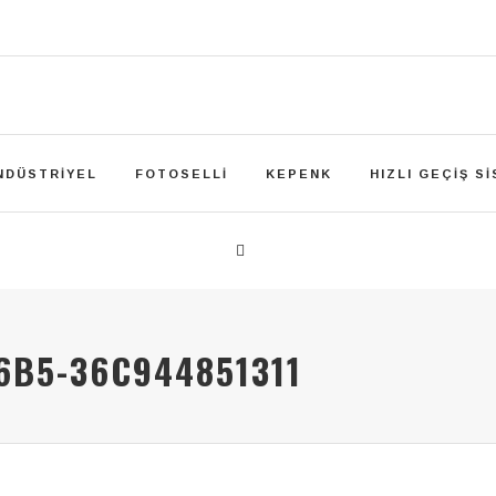
NDÜSTRIYEL
FOTOSELLI
KEPENK
HIZLI GEÇIŞ S
6B5-36C944851311