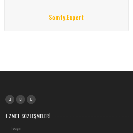
Somfy.expert
HIZMET SÖZLEŞMELERI
İletişim